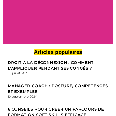
Articles populaires
Les ressources
®
gratuites by MLS
DROIT À LA DÉCONNEXION : COMMENT
L’APPLIQUER PENDANT SES CONGÉS ?
26 juillet 2022
Profitez de contenus premiums en
téléchargement gratuit
opérationnels et activables
MANAGER-COACH : POSTURE, COMPÉTENCES
ET EXEMPLES
10 septembre 2024
TÉLÉCHARGER
6 CONSEILS POUR CRÉER UN PARCOURS DE
FORMATION SOFT SKILLS EFFICACE