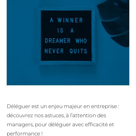
Déléguer est un enjeu majeur en entreprise :
découvrez nos astuces, à l’attention des
managers, pour déléguer avec efficacité et
performance !