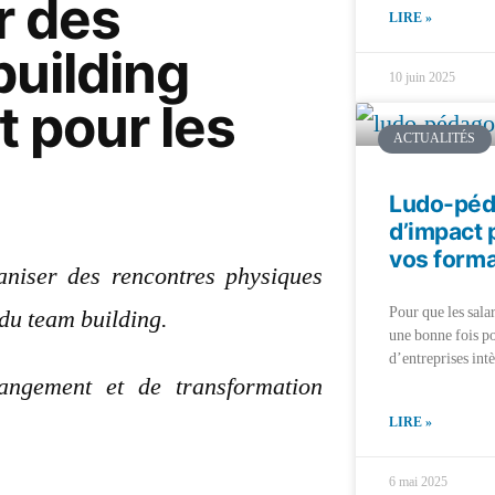
r des
LIRE »
building
10 juin 2025
t pour les
ACTUALITÉS
Ludo-péda
d’impact 
vos forma
ganiser des rencontres physiques
Pour que les sala
 du team building.
une bonne fois po
d’entreprises intè
angement et de transformation
LIRE »
6 mai 2025