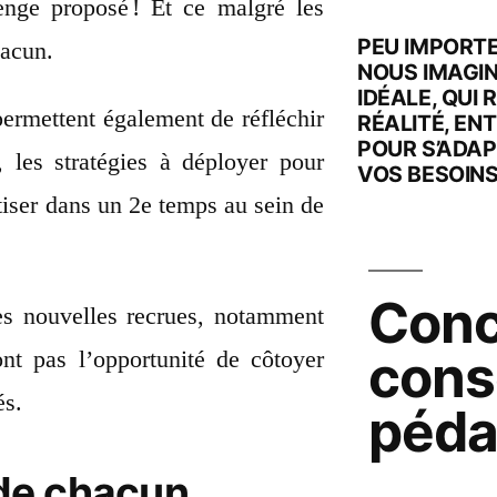
lenge proposé ! Et ce malgré les
PEU IMPORT
hacun.
NOUS IMAGI
IDÉALE, QUI
permettent également de réfléchir
RÉALITÉ, EN
POUR S’ADAP
 les stratégies à déployer pour
VOS BESOINS
tiser dans un 2e temps au sein de
Conc
les nouvelles recrues, notamment
cons
nt pas l’opportunité de côtoyer
és.
péda
 de chacun