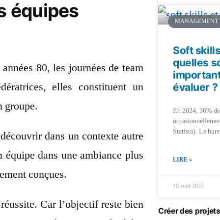
es équipes
MANAGEMENT
Soft skill
quelles s
 années 80, les journées de team
importan
ératrices, elles constituent un
évaluer ?
un groupe.
En 2024, 36% des 
occasionnellemen
Statista). Le bur
 découvrir dans un contexte autre
 en équipe dans une ambiance plus
LIRE »
alement conçues.
10 avril 2025
éussite. Car l’objectif reste bien
Créer des projet