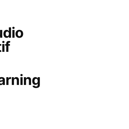
udio
if
arning