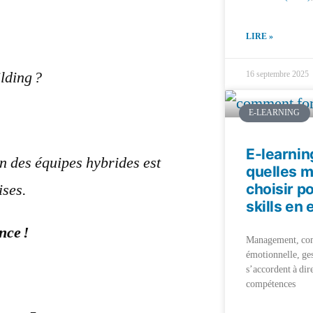
LIRE »
lding ?
16 septembre 2025
E-LEARNING
E-learnin
on des équipes hybrides est
quelles 
choisir p
ises.
skills en 
nce !
Management, com
émotionnelle, ge
s’accordent à dire
compétences