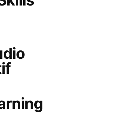
udio
if
arning