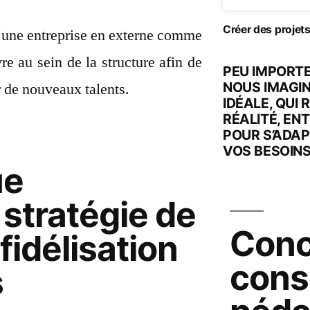
Créer des projet
d’une entreprise en externe comme
re au sein de la structure afin de
PEU IMPORT
NOUS IMAGI
rer de nouveaux talents.
IDÉALE, QUI
RÉALITÉ, EN
POUR S’ADAP
VOS BESOINS
ue
stratégie de
Conc
fidélisation
cons
s