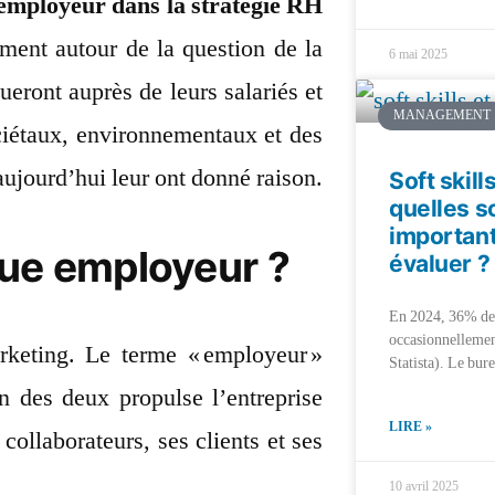
 employeur dans la stratégie RH
ément autour de la question de la
6 mai 2025
eront auprès de leurs salariés et
MANAGEMENT
ociétaux, environnementaux et des
aujourd’hui leur ont donné raison.
Soft skill
quelles s
importan
que employeur ?
évaluer ?
En 2024, 36% des 
occasionnellemen
rketing. Le terme « employeur »
Statista). Le bur
n des deux propulse l’entreprise
LIRE »
ollaborateurs, ses clients et ses
10 avril 2025