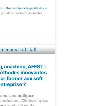
de
l’Observatoire de la qualité de vie
, plus de 60 % des collaborateurs
g, coaching, AFEST :
méthodes innovantes
our former aux soft
entreprise ?
munication, intelligence
stion du stress… 92% des entreprises
 que les soft skills sont des