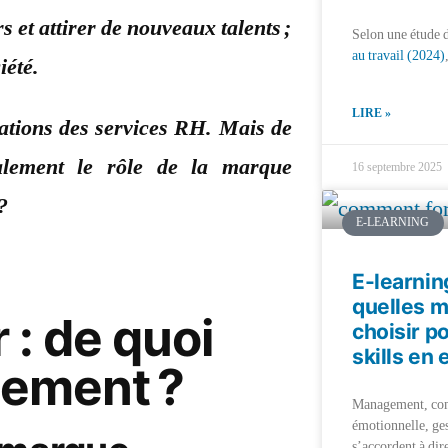
s et attirer de nouveaux talents ;
Selon une étude 
au travail (2024)
iété.
LIRE »
pations des services RH.
Mais de
nalement le rôle de la marque
16 septembre 2025
?
E-LEARNING
E-learnin
quelles 
: de quoi
choisir p
skills en 
tement ?
Management, com
émotionnelle, ge
s’accordent à dire