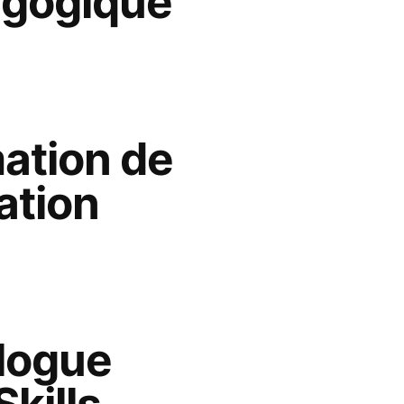
gogique
ation de
ation
logue
Skills