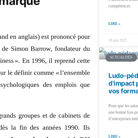
e marque
compétences
LIRE »
nd en anglais) est prononcé pour
10 juin 2025
e de Simon Barrow, fondateur du
ACTUALITÉS
ness ». En 1996, il reprend cette
ur le définir comme « l’ensemble
Ludo-péda
d’impact 
psychologiques des emplois que
vos forma
Pour que les sala
une bonne fois po
 grands groupes et de cabinets de
d’entreprises intè
dès la fin des années 1990. Ils
LIRE »