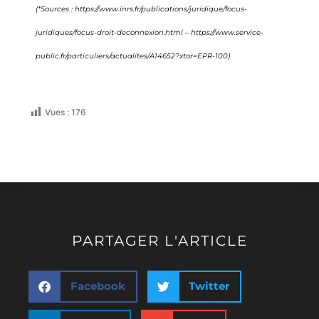
(*Sources : https://www.inrs.fr/publications/juridique/focus-
juridiques/focus-droit-deconnexion.html – https://www.service-
public.fr/particuliers/actualites/A14652?xtor=EPR-100)
Vues :
176
PARTAGER L'ARTICLE
Facebook
Twitter