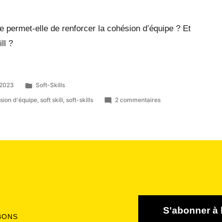
le permet-elle de renforcer la cohésion d’équipe ? Et
ll ?
 2023
Soft-Skills
sion d'équipe
,
soft skill
,
soft-skills
2 commentaires
S'abonner à 
BONS