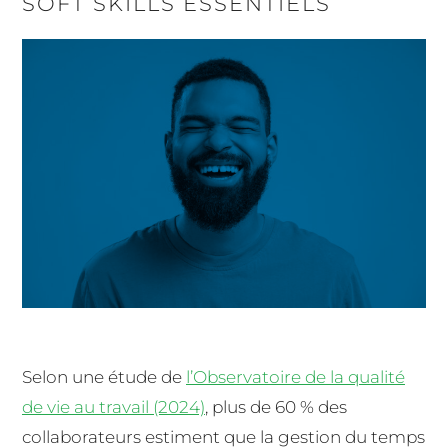
SOFT SKILLS ESSENTIELS
Selon une étude de
l’Observatoire de la qualité
de vie au travail (2024)
, plus de 60 % des
collaborateurs estiment que la gestion du temps