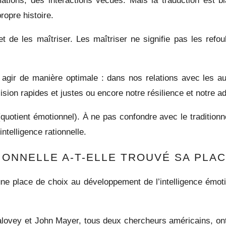
tions, des interactions vécues. Mais la traduction est b
propre histoire.
 de les maîtriser. Les maîtriser ne signifie pas les refoul
 agir de manière optimale : dans nos relations avec les au
ion rapides et justes ou encore notre résilience et notre 
quotient émotionnel). À ne pas confondre avec le traditionnel
ntelligence rationnelle.
ONNELLE A-T-ELLE TROUVÉ SA PLAC
une place de choix au développement de l’intelligence émot
alovey
et
John Mayer, tous deux
chercheurs américains, on