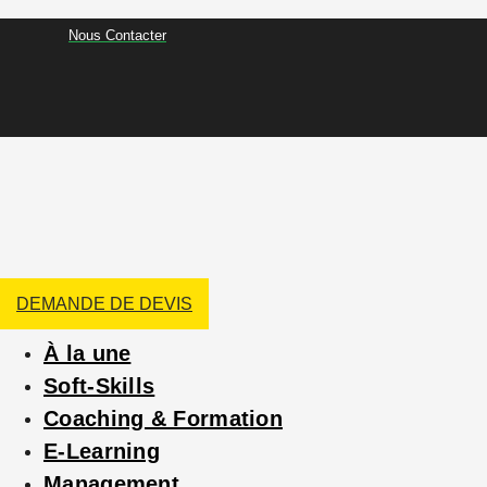
Nous Contacter
DEMANDE DE DEVIS
À la une
Soft-Skills
Coaching & Formation
E-Learning
Management